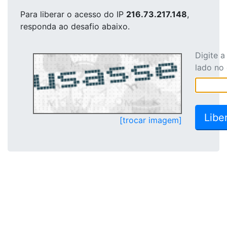
Para liberar o acesso
do IP
216.73.217.148
,
responda ao desafio abaixo.
Digite 
lado no
[trocar imagem]