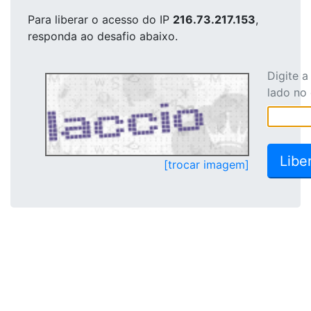
Para liberar o acesso
do IP
216.73.217.153
,
responda ao desafio abaixo.
Digite 
lado no
[trocar imagem]